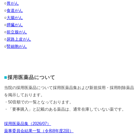
○
胃がん
○
食道がん
○
大腸がん
○
膵臓がん
○
前立腺がん
○
尿路上皮がん
○
腎細胞がん
採用医薬品について
当院の採用医薬品について採用医薬品集および新規採用・採用削除薬品
を掲示しております。
・50音順での一覧となっております。
・「要事購入」と記載のある薬品は、通常在庫していない薬です。
採用医薬品集（2026/07）
薬事委員会結果一覧（令和8年度2回）