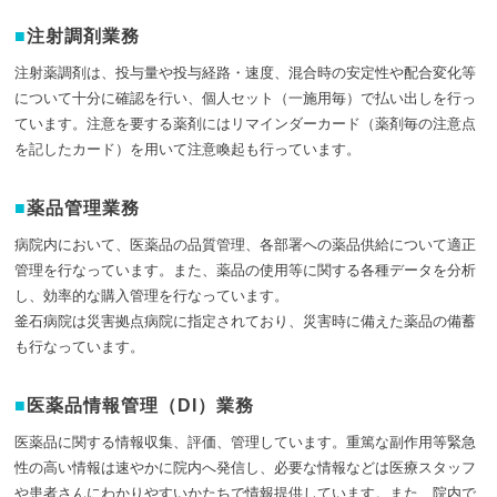
注射調剤業務
注射薬調剤は、投与量や投与経路・速度、混合時の安定性や配合変化等
について十分に確認を行い、個人セット（一施用毎）で払い出しを行っ
ています。注意を要する薬剤にはリマインダーカード（薬剤毎の注意点
を記したカード）を用いて注意喚起も行っています。
薬品管理業務
病院内において、医薬品の品質管理、各部署への薬品供給について適正
管理を行なっています。また、薬品の使用等に関する各種データを分析
し、効率的な購入管理を行なっています。
釜石病院は災害拠点病院に指定されており、災害時に備えた薬品の備蓄
も行なっています。
医薬品情報管理（DI）業務
医薬品に関する情報収集、評価、管理しています。重篤な副作用等緊急
性の高い情報は速やかに院内へ発信し、必要な情報などは医療スタッフ
や患者さんにわかりやすいかたちで情報提供しています。また、院内で