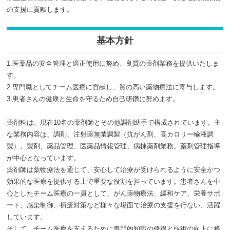
の支援に貢献します。
基本方針
1.医薬品の安全管理と適正使用に努め、良質の薬剤業務を提供いたしま
す。
2.専門職としてチーム医療に貢献し、質の高い薬物療法に寄与します。
3.患者さんの健康と生命を守るため自己研鑽に努めます。
薬剤科は、現在10名の薬剤師とその他調剤助手で構成されています。主
な業務内容は、調剤、注射薬無菌調製（抗がん剤、高カロリー輸液調
製）、製剤、薬品管理、医薬品情報管理、病棟薬剤業務、薬剤管理指導
が中心となっています。
薬剤師は薬物療法を通じて、安心して治療が受けられるように安全かつ
効果的な医療を提供する上で重要な役割を担っています。患者さんを中
心としたチーム医療の一員として、がん薬物療法、緩和ケア、栄養サポ
ート、感染制御、褥瘡対策など様々な場面で治療の支援を行ない、活躍
しています。
そして、チーム医療を支えるために専門的知識の修得と技術の向上に務