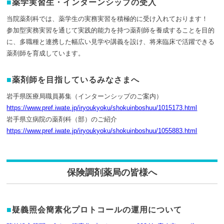
薬学実習生・インターンシップの受入
当院薬剤科では、薬学生の実務実習を積極的に受け入れております！
参加型実務実習を通じて実践的能力を持つ薬剤師を養成することを目的
に、多職種と連携した幅広い見学や講義を設け、将来臨床で活躍できる
薬剤師を育成しています。
薬剤師を目指しているみなさまへ
岩手県医療局職員募集（インターンシップのご案内）
https://www.pref.iwate.jp/iryoukyoku/shokuinboshuu/1015173.html
岩手県立病院の薬剤科（部）のご紹介
https://www.pref.iwate.jp/iryoukyoku/shokuinboshuu/1055883.html
保険調剤薬局の皆様へ
疑義照会簡素化プロトコールの運用について