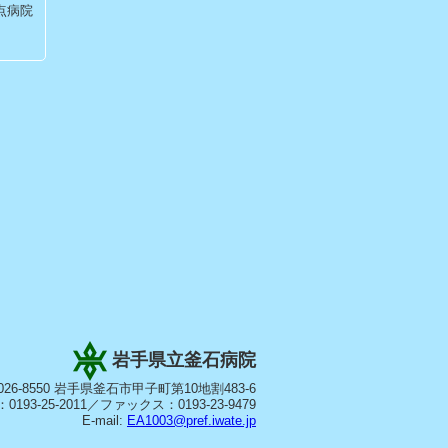
点病院
岩手県立釜石病院
026-8550 岩手県釜石市甲子町第10地割483-6
0193-25-2011／ファックス：0193-23-9479
E-mail:
EA1003@pref.iwate.jp