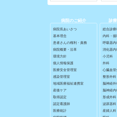
病院のご紹介
診療
病院長あいさつ
総合診療
基本理念
内科・循
患者さんの権利・責務
呼吸器内
病院概要・沿革
消化器内
環境方針
小児科
個人情報保護
外科
医療安全管理室
心臓血管
感染管理室
整形外科
地域医療福祉連携室
脳神経外
産後ケア
脳神経内
取得認定
形成外科
認定看護師
泌尿器科
医療統計
産婦人科