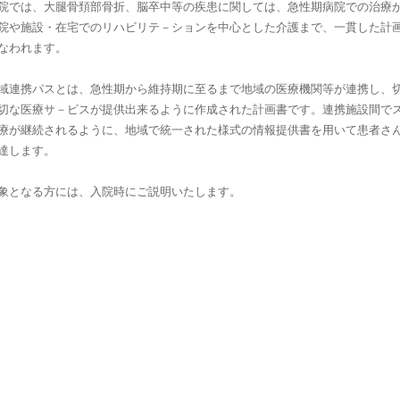
院では、大腿骨頚部骨折、脳卒中等の疾患に関しては、急性期病院での治療
院や施設・在宅でのリハビリテ－ションを中心とした介護まで、一貫した計
なわれます。
域連携パスとは、急性期から維持期に至るまで地域の医療機関等が連携し、
切な医療サ－ビスが提供出来るように作成された計画書です。連携施設間で
療が継続されるように、地域で統一された様式の情報提供書を用いて患者さ
達します。
象となる方には、入院時にご説明いたします。