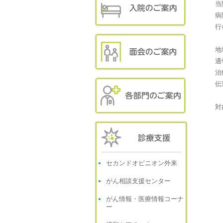
当
病
行
地
適
治
伝
対
セカンドオピニオン外来
がん相談支援センター
がん情報・医療情報コーナ
ー