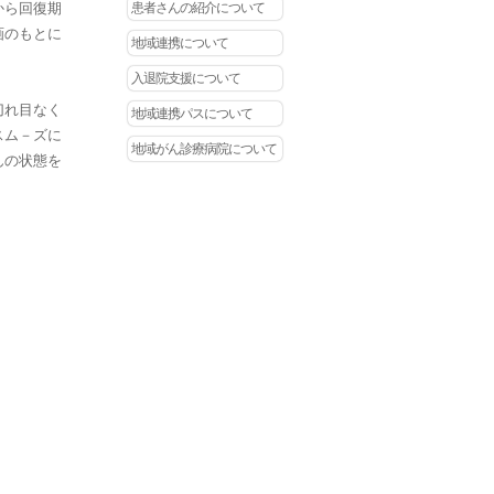
から回復期
患者さんの紹介について
画のもとに
地域連携について
入退院支援について
切れ目なく
地域連携パスについて
スム－ズに
地域がん診療病院について
んの状態を