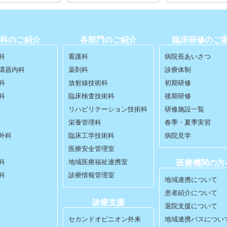
科のご紹介
各部門のご紹介
臨床研修のご
科
看護科
病院長あいさつ
環器内科
薬剤科
診療体制
科
放射線技術科
初期研修
科
臨床検査技術科
後期研修
リハビリテーション技術科
研修施設一覧
栄養管理科
春季・夏季実習
外科
臨床工学技術科
病院見学
医療安全管理室
科
地域医療福祉連携室
医療機関の方
科
診療情報管理室
地域連携について
患者紹介について
診療支援
退院支援について
セカンドオピニオン外来
地域連携パスについ