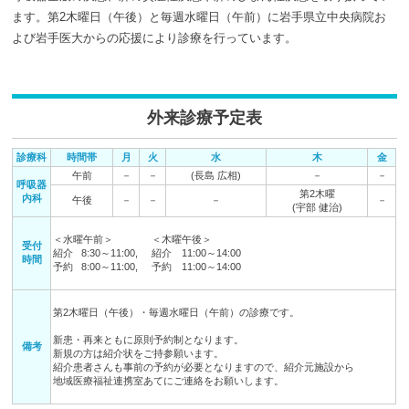
ます。第
2
木曜日（午後）と毎週
水
曜日（午前）に岩手県立中央病院お
よび岩手医大からの応援により診療を行っています。
外来診療予定表
診療科
時間帯
月
火
水
木
金
午前
－
－
(長島 広相)
－
－
呼吸器
第2木曜
内科
午後
－
－
－
－
(宇部 健治)
＜水曜午前＞ ＜木曜午後＞
受付
紹介 8:30～11:00, 紹介 11:00～14:00
時間
予約 8:00～11:00, 予約 11:00～14:00
第2木曜日（午後）・毎週水曜日（午前）の診療です。
新患・再来ともに原則予約制となります。
備考
新規の方は紹介状をご持参願います。
紹介患者さんも事前の予約が必要となりますので、紹介元施設から
地域医療福祉連携室あてにご連絡をお願いします。