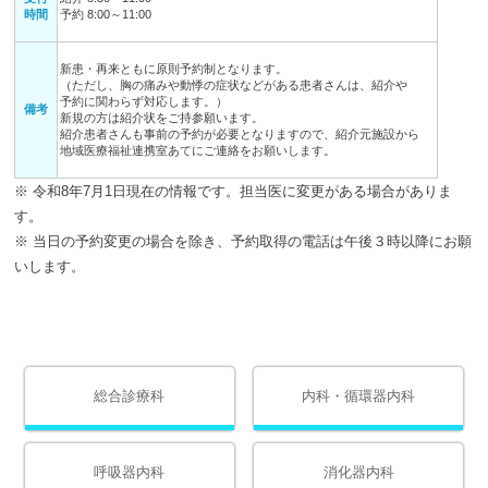
時間
予約 8:00～11:00
新患・再来ともに原則予約制となります。
（ただし、胸の痛みや動悸の症状などがある患者さんは、紹介や
予約に関わらず対応します。）
備考
新規の方は紹介状をご持参願います。
紹介患者さんも事前の予約が必要となりますので、紹介元施設から
地域医療福祉連携室あてにご連絡をお願いします。
※ 令和8年7月1日現在の情報です。担当医に変更がある場合がありま
す。
※ 当日の予約変更の場合を除き、予約取得の電話は午後３時以降にお願
いします。
総合診療科
内科・循環器内科
呼吸器内科
消化器内科