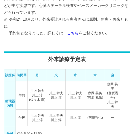
どが主な疾患です。心臓カテーテル検査やペースメーカークリニックな
ども行っています。
※ 令和2年10月より、外来受診される患者さんは原則、新患・再来とも
に
予約制となりました。詳しくは、
こちら
をご覧ください。
外来診療予定表
診療科
時間帯
月
火
水
木
金
森岡 英
美
川上 幹夫
川上 幹夫
川上 幹夫
森岡 英美
(登坂憲
午前
川上 淳
川上 淳
川上 淳
(芳沢 礼佑)
吾)
(佐々木 豪)
循環器
川上 幹
内科
夫
川上 幹夫
川上 幹夫
午後
川上 淳
(房崎哲也)
ー
川上 淳
川上 淳
受付
紹介 8:30～11:00