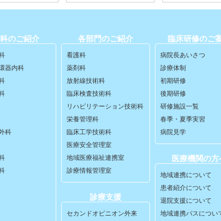
科のご紹介
各部門のご紹介
臨床研修のご
科
看護科
病院長あいさつ
環器内科
薬剤科
診療体制
科
放射線技術科
初期研修
科
臨床検査技術科
後期研修
リハビリテーション技術科
研修施設一覧
栄養管理科
春季・夏季実習
外科
臨床工学技術科
病院見学
医療安全管理室
科
地域医療福祉連携室
医療機関の方
科
診療情報管理室
地域連携について
患者紹介について
診療支援
退院支援について
セカンドオピニオン外来
地域連携パスについ