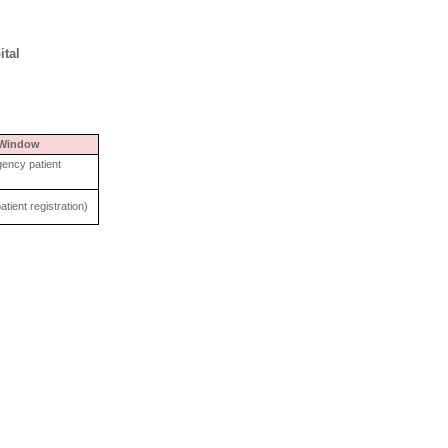
ital
Window
ency patient
tient registration)