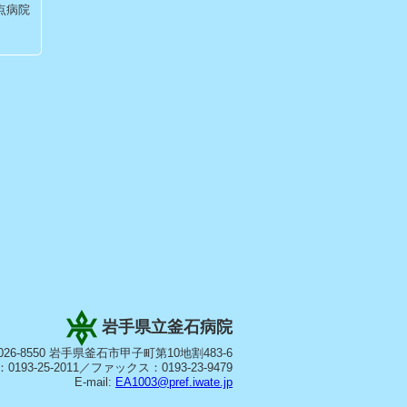
点病院
岩手県立釜石病院
026-8550 岩手県釜石市甲子町第10地割483-6
0193-25-2011／ファックス：0193-23-9479
E-mail:
EA1003@pref.iwate.jp