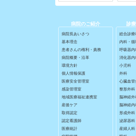
病院のご紹介
診療
病院長あいさつ
総合診療
基本理念
内科・循
患者さんの権利・責務
呼吸器内
病院概要・沿革
消化器内
環境方針
小児科
個人情報保護
外科
医療安全管理室
心臓血管
感染管理室
整形外科
地域医療福祉連携室
脳神経外
産後ケア
脳神経内
取得認定
形成外科
認定看護師
泌尿器科
医療統計
産婦人科