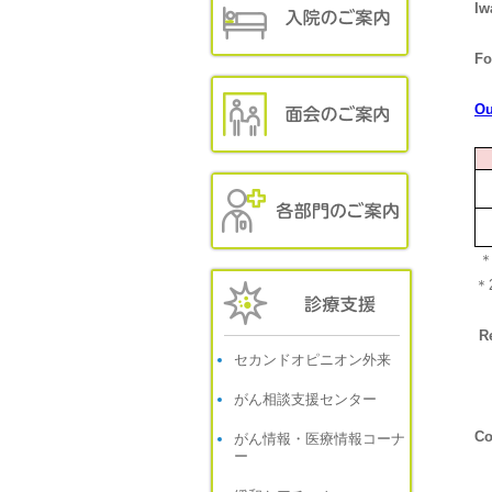
Iw
Fo
Ou
＊
＊2
R
セカンドオピニオン外来
Pa
(A
がん相談支援センター
Co
がん情報・医療情報コーナ
ー
Ad
(P