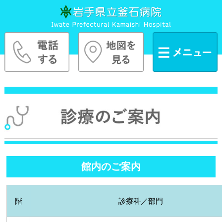
館内のご案内
階
診療科／部門