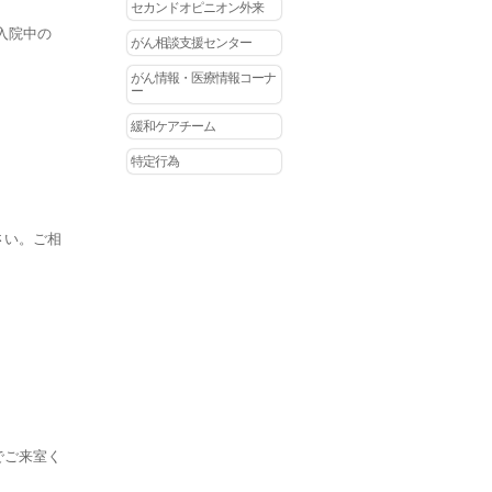
セカンドオピニオン外来
入院中の
がん相談支援センター
。
がん情報・医療情報コーナ
ー
緩和ケアチーム
特定行為
さい。ご相
でご来室く