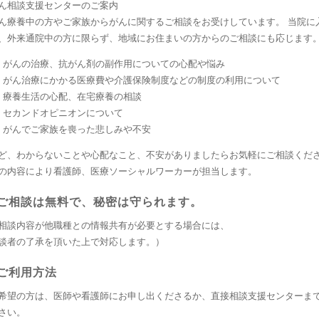
ん相談支援センターのご案内
ん療養中の方やご家族からがんに関するご相談をお受けしています。 当院に
、外来通院中の方に限らず、地域にお住まいの方からのご相談にも応じます
がんの治療、抗がん剤の副作用についての心配や悩み
がん治療にかかる医療費や介護保険制度などの制度の利用について
療養生活の心配、在宅療養の相談
セカンドオピニオンについて
がんでご家族を喪った悲しみや不安
ど、わからないことや心配なこと、不安がありましたらお気軽にご相談くだ
の内容により看護師、医療ソーシャルワーカーが担当します。
ご相談は無料で、秘密は守られます。
相談内容が他職種との情報共有が必要とする場合には、
談者の了承を頂いた上で対応します。）
ご利用方法
希望の方は、医師や看護師にお申し出くださるか、直接相談支援センターま
さい。