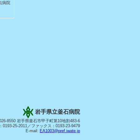
点病院
岩手県立釜石病院
026-8550 岩手県釜石市甲子町第10地割483-6
0193-25-2011／ファックス：0193-23-9479
E-mail:
EA1003@pref.iwate.jp