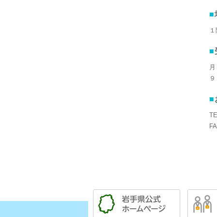
１
月
９
T
F