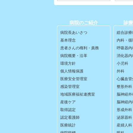
病院のご紹介
診療
病院長あいさつ
総合診療
基本理念
内科・循
患者さんの権利・責務
呼吸器内
病院概要・沿革
消化器内
環境方針
小児科
個人情報保護
外科
医療安全管理室
心臓血管
感染管理室
整形外科
地域医療福祉連携室
脳神経外
産後ケア
脳神経内
取得認定
形成外科
認定看護師
泌尿器科
医療統計
産婦人科
病院指標
眼科