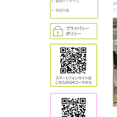
緩和ケアチーム
入
ご
特定行為