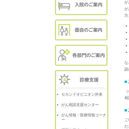
が
が
方
な
談
（
セカンドオピニオン外来
相
がん相談支援センター
がん情報・医療情報コーナ
ー
ご
だ