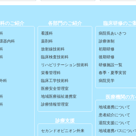
科のご紹介
各部門のご紹介
臨床研修のご
科
看護科
病院長あいさつ
環器内科
薬剤科
診療体制
科
放射線技術科
初期研修
科
臨床検査技術科
後期研修
リハビリテーション技術科
研修施設一覧
栄養管理科
春季・夏季実習
外科
臨床工学技術科
病院見学
医療安全管理室
科
地域医療福祉連携室
医療機関の方
科
診療情報管理室
地域連携について
患者紹介について
診療支援
退院支援について
セカンドオピニオン外来
地域連携パスについ